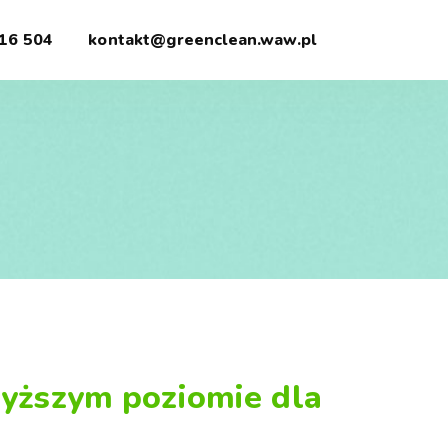
16 504
kontakt@greenclean.waw.pl
wyższym poziomie dla