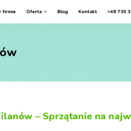
 firmie
Oferta
Blog
Kontakt
+48 735 3
nów
Wilanów – Sprzątanie na naj